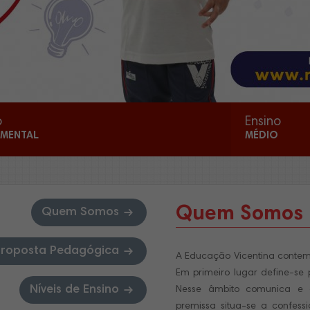
o
Ensino
MENTAL
MÉDIO
Quem Somos
Quem Somos
Proposta Pedagógica
A Educação Vicentina contempl
Em primeiro lugar define-se 
Níveis de Ensino
Nesse âmbito comunica e d
premissa situa-se a confessi