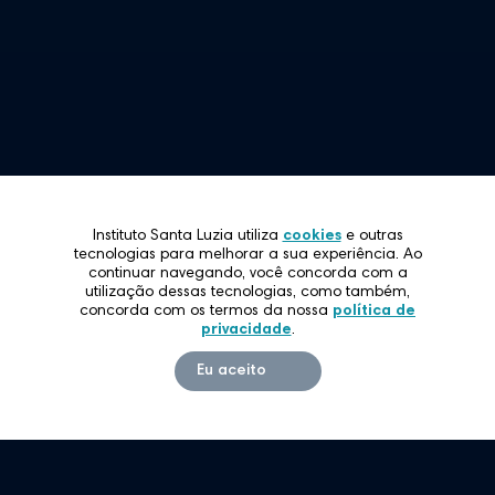
Restrita
ato
íca de Privacidade
Instituto Santa Luzia utiliza
cookies
e outras
tecnologias para melhorar a sua experiência. Ao
continuar navegando, você concorda com a
utilização dessas tecnologias, como também,
concorda com os termos da nossa
política de
privacidade
.
Eu aceito
www.filhasdacaridade.com.br
www.educacaovicentina.com.br