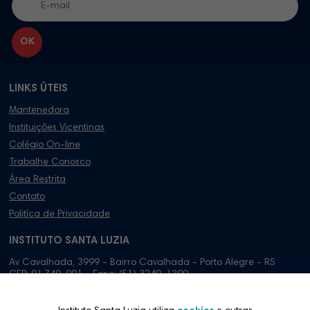
LINKS ÚTEIS
Mantenedora
Instituições Vicentinas
Colégio On-line
Trabalhe Conosco
Área Restrita
Contato
Politíca de Privacidade
INSTITUTO SANTA LUZIA
Av Cavalhada, 3999 - Bairro Cavalhada - Porto Alegre - RS
CEP: 91.740-001 - Fone: (51) 3249-1299