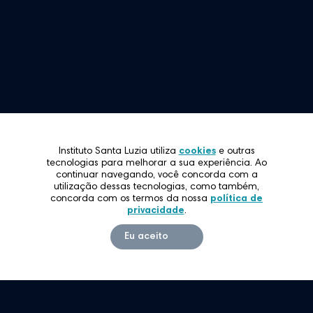
alhe Conosco
Restrita
ato
íca de Privacidade
Instituto Santa Luzia utiliza
cookies
e outras
tecnologias para melhorar a sua experiência. Ao
continuar navegando, você concorda com a
utilização dessas tecnologias, como também,
concorda com os termos da nossa
política de
privacidade
.
Eu aceito
www.filhasdacaridade.com.br
www.educacaovicentina.com.br